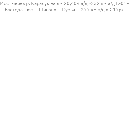
Мост через р. Карасук на км 20,409 а/д «232 км а/д К-01»
— Благодатное — Шилово — Курья — 377 км а/д «К-17р»